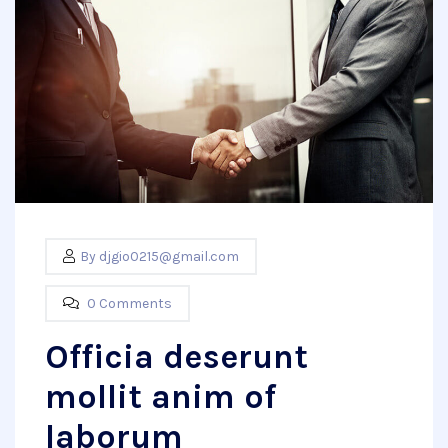
By
djgio0215@gmail.com
0 Comments
Officia deserunt
mollit anim of
laborum